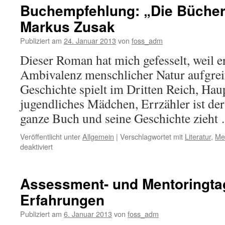
Buchempfehlung: „Die Bücher
Markus Zusak
Publiziert am
24. Januar 2013
von
foss_adm
Dieser Roman hat mich gefesselt, weil 
Ambivalenz menschlicher Natur aufgreif
Geschichte spielt im Dritten Reich, Haup
jugendliches Mädchen, Errzähler ist der
ganze Buch und seine Geschichte zieh
Veröffentlicht unter
Allgemein
|
Verschlagwortet mit
Literatur
,
Me
für
deaktiviert
Buchempfehlung:
„Die
Bücherdiebin“
Assessment- und Mentoringta
von
Erfahrungen
Markus
Zusak
Publiziert am
6. Januar 2013
von
foss_adm