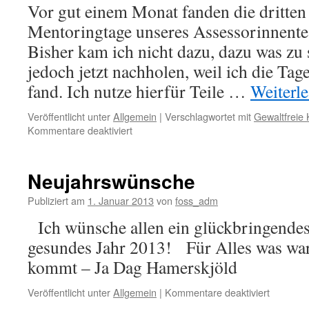
Vor gut einem Monat fanden die dritte
Mentoringtage unseres Assessorinnente
Bisher kam ich nicht dazu, dazu was zu 
jedoch jetzt nachholen, weil ich die Ta
fand. Ich nutze hierfür Teile …
Weiterl
Veröffentlicht unter
Allgemein
|
Verschlagwortet mit
Gewaltfreie
für
Kommentare deaktiviert
Assessment-
und
Mentoringtage
Neujahrswünsche
–
meine
Publiziert am
1. Januar 2013
von
foss_adm
Erfahrungen
Ich wünsche allen ein glückbringendes
gesundes Jahr 2013! Für Alles was war
kommt – Ja Dag Hamerskjöld
für
Veröffentlicht unter
Allgemein
|
Kommentare deaktiviert
Neujahr