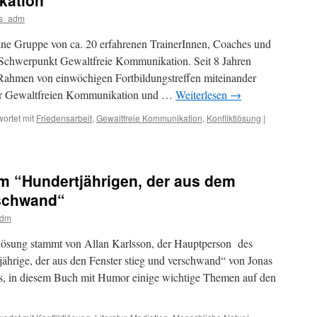
kation
ss_adm
ne Gruppe von ca. 20 erfahrenen TrainerInnen, Coaches und
Schwerpunkt Gewaltfreie Kommunikation. Seit 8 Jahren
 Rahmen von einwöchigen Fortbildungstreffen miteinander
er Gewaltfreien Kommunikation und …
Weiterlesen
→
ortet mit
Friedensarbeit
,
Gewaltfreie Kommunikation
,
Konfliktlösung
|
em “Hundertjährigen, der aus dem
ung
rschwand“
adm
lösung stammt von Allan Karlsson, der Hauptperson des
hrige, der aus den Fenster stieg und verschwand“ von Jonas
es, in diesem Buch mit Humor einige wichtige Themen auf den