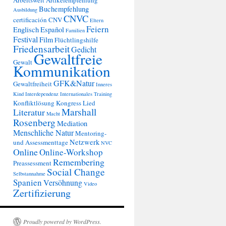
Arbeitswelt
Artikelempfehlung
Buchempfehlung
Ausbildung
CNVC
certificación
CNV
Eltern
Feiern
Englisch
Español
Familien
Festival
Film
Flüchtlingshilfe
Friedensarbeit
Gedicht
Gewaltfreie
Gewalt
Kommunikation
GFK&Natur
Gewaltfreiheit
Inneres
Kind
Interdependenz
Internationales Training
Konfliktlösung
Kongress
Lied
Marshall
Literatur
Macht
Rosenberg
Mediation
Menschliche Natur
Mentoring-
Netzwerk
und Assessmenttage
NVC
Online
Online-Workshop
Remembering
Preassessment
Social Change
Selbstannahme
Spanien
Versöhnung
Video
Zertifizierung
Proudly powered by WordPress.