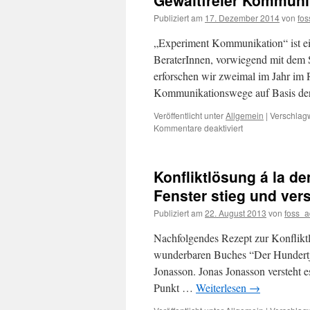
Gewaltfreier Kommuni
Publiziert am
17. Dezember 2014
von
fo
„Experiment Kommunikation“ ist ei
BeraterInnen, vorwiegend mit dem 
erforschen wir zweimal im Jahr im
Kommunikationswege auf Basis d
Veröffentlicht unter
Allgemein
|
Verschlagw
für
Kommentare deaktiviert
Experiment
Kommunikation
–
Konfliktlösung á la d
Projektunterstütz
mit
Fenster stieg und ve
Gewaltfreier
Publiziert am
22. August 2013
von
foss_
Kommunikation
Nachfolgendes Rezept zur Konflikt
wunderbaren Buches “Der Hundertjä
Jonasson. Jonas Jonasson versteht 
Punkt …
Weiterlesen
→