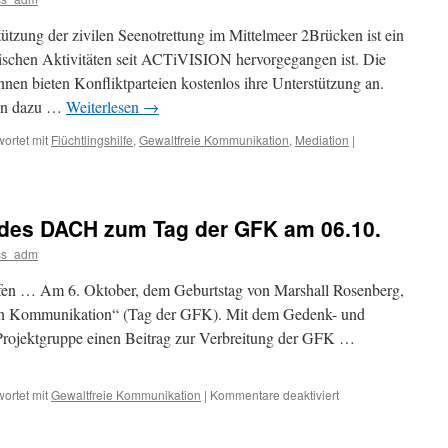
ützung der zivilen Seenotrettung im Mittelmeer 2Brücken ist ein
itischen Aktivitäten seit ACTiVISION hervorgegangen ist. Die
innen bieten Konfliktparteien kostenlos ihre Unterstützung an.
ien dazu …
Weiterlesen
→
ortet mit
Flüchtlingshilfe
,
Gewaltfreie Kommunikation
,
Mediation
|
des DACH zum Tag der GFK am 06.10.
ss_adm
fen … Am 6. Oktober, dem Geburtstag von Marshall Rosenberg,
eien Kommunikation“ (Tag der GFK). Mit dem Gedenk- und
 Projektgruppe einen Beitrag zur Verbreitung der GFK …
für
ortet mit
Gewaltfreie Kommunikation
|
Kommentare deaktiviert
Dankbarkeitstombol
des
DACH