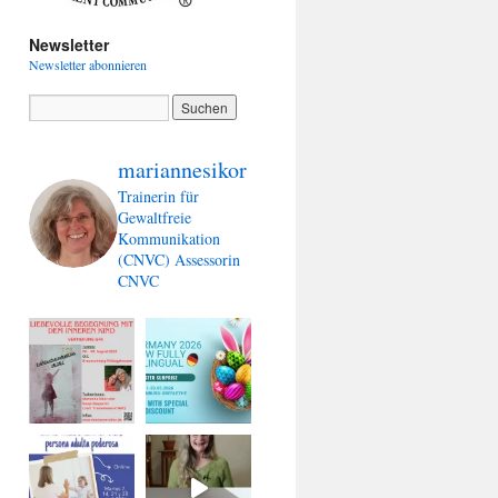
Newsletter
Newsletter abonnieren
mariannesikor
Trainerin für
Gewaltfreie
Kommunikation
(CNVC)
Assessorin
CNVC
a