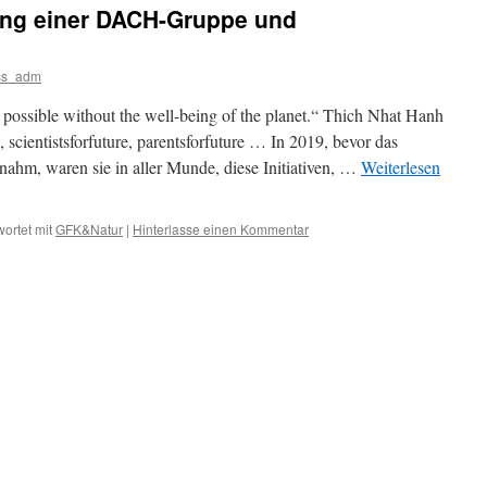
ung einer DACH-Gruppe und
zum
Tag
der
ss_adm
GFK
am
 possible without the well-being of the planet.“ Thich Nhat Hanh
06.10.
, scientistsforfuture, parentsforfuture … In 2019, bevor das
nahm, waren sie in aller Munde, diese Initiativen, …
Weiterlesen
ortet mit
GFK&Natur
|
Hinterlasse einen Kommentar