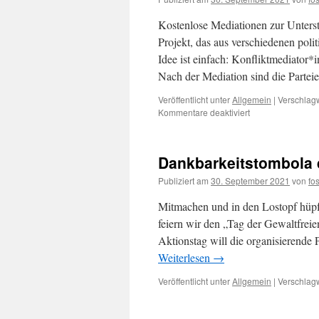
Kostenlose Mediationen zur Unterst
Projekt, das aus verschiedenen pol
Idee ist einfach: Konfliktmediator*
Nach der Mediation sind die Parte
Veröffentlicht unter
Allgemein
|
Verschlagw
für
Kommentare deaktiviert
2Brücken
Projekt
Dankbarkeitstombola 
Publiziert am
30. September 2021
von
fo
Mitmachen und in den Lostopf hüp
feiern wir den „Tag der Gewaltfr
Aktionstag will die organisierende
Weiterlesen
→
Veröffentlicht unter
Allgemein
|
Verschlagw