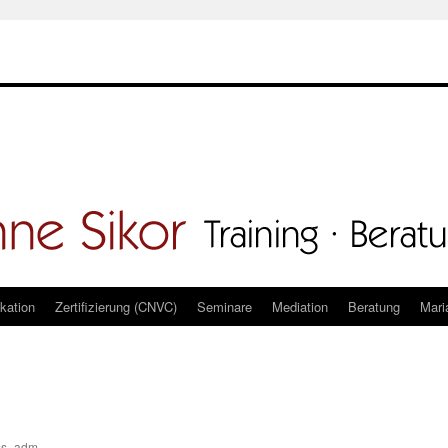
kation
Zertifizierung (CNVC)
Seminare
Mediation
Beratung
Mari
ss_adm