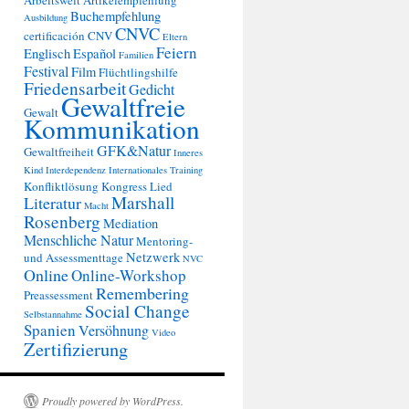
Arbeitswelt
Artikelempfehlung
Buchempfehlung
Ausbildung
CNVC
certificación
CNV
Eltern
Feiern
Englisch
Español
Familien
Festival
Film
Flüchtlingshilfe
Friedensarbeit
Gedicht
Gewaltfreie
Gewalt
Kommunikation
GFK&Natur
Gewaltfreiheit
Inneres
Kind
Interdependenz
Internationales Training
Konfliktlösung
Kongress
Lied
Marshall
Literatur
Macht
Rosenberg
Mediation
Menschliche Natur
Mentoring-
Netzwerk
und Assessmenttage
NVC
Online
Online-Workshop
Remembering
Preassessment
Social Change
Selbstannahme
Spanien
Versöhnung
Video
Zertifizierung
Proudly powered by WordPress.