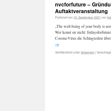
nvcforfuture – Gründ
Auftaktveranstaltung
Publiziert am
10. September 2021
von
fo
„The well-being of your body is not
Wer kennt sie nicht: fridaysforfuture
Corona-Virus die Schlagzeilen über
→
Veröffentlicht unter
Allgemein
|
Verschlagw