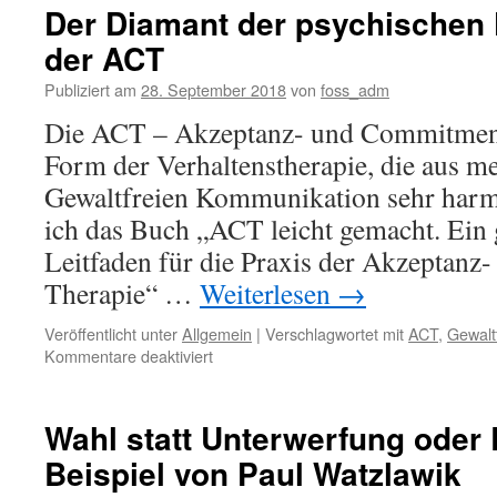
Der Diamant der psychischen F
der ACT
Publiziert am
28. September 2018
von
foss_adm
Die ACT – Akzeptanz- und Commitment-
Form der Verhaltenstherapie, die aus me
Gewaltfreien Kommunikation sehr harmo
ich das Buch „ACT leicht gemacht. Ein
Leitfaden für die Praxis der Akzeptan
Therapie“ …
Weiterlesen
→
Veröffentlicht unter
Allgemein
|
Verschlagwortet mit
ACT
,
Gewalt
für
Kommentare deaktiviert
Der
Diamant
der
Wahl statt Unterwerfung oder 
psychischen
Beispiel von Paul Watzlawik
Flexibilität
aus