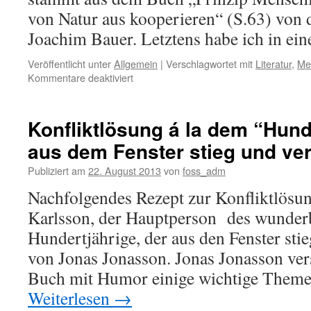
Watzlawik
von Natur aus kooperieren“ (S.63) von
Joachim Bauer. Letztens habe ich in ei
Veröffentlicht unter
Allgemein
|
Verschlagwortet mit
Literatur
,
Me
für
Kommentare deaktiviert
Wer
Menschen
nachhaltig
Konfliktlösung á la dem “Hund
motivieren
aus dem Fenster stieg und v
will
…
Publiziert am
22. August 2013
von
foss_adm
Nachfolgendes Rezept zur Konfliktlösu
Karlsson, der Hauptperson des wunder
Hundertjährige, der aus den Fenster st
von Jonas Jonasson. Jonas Jonasson vers
Buch mit Humor einige wichtige Them
Weiterlesen
→