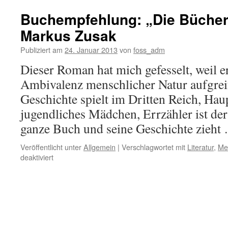
Kommunikation
und
Buchempfehlung: „Die Bücher
Systemisches
Markus Zusak
Arbeiten
Publiziert am
24. Januar 2013
von
foss_adm
Dieser Roman hat mich gefesselt, weil 
Ambivalenz menschlicher Natur aufgreif
Geschichte spielt im Dritten Reich, Haup
jugendliches Mädchen, Errzähler ist der
ganze Buch und seine Geschichte zieh
Veröffentlicht unter
Allgemein
|
Verschlagwortet mit
Literatur
,
Me
für
deaktiviert
Buchempfehlung:
„Die
Bücherdiebin“
von
Markus
Zusak