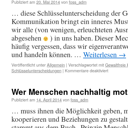
Publiziert am
20. Mai 2014
von
foss_adm
der
ACT
… diese Schlüsselunterscheidung der G
Kommunikation bringt ein inneres Must
wir alle (von wenigen, erleuchteten Aus
abgesehen
) in uns haben. Dieser Mec
häufig vergessen, dass wir eigenverantw
und handeln können. …
Weiterlesen
→
Veröffentlicht unter
Allgemein
|
Verschlagwortet mit
Gewaltfreie
für
Schlüsselunterscheidungen
|
Kommentare deaktiviert
Wahl
statt
Unterwerf
Wer Menschen nachhaltig moti
oder
Rebellion
Publiziert am
14. April 2014
von
foss_adm
–
… muss ihnen die Möglichkeit geben, m
ein
Beispiel
kooperieren und Beziehungen zu gestalte
von
stammt aus dem Buch „Prinzip Menschl
Paul