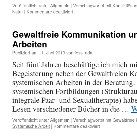
Veröffentlicht unter
Allgemein
|
Verschlagwortet mit
Konfliktlösu
für
Natur
|
Kommentare deaktiviert
Konfliktlösung
á
la
Gewaltfreie Kommunikation u
dem
Arbeiten
“Hundertjährigen,
der
Publiziert am
11. Juni 2013
von
foss_adm
aus
dem
Seit fünf Jahren beschäftige ich mich 
Fenster
Begeisterung neben der Gewaltfreien 
stieg
und
systemischen Arbeiten in der Beratung. 
verschwand“
systemischen Fortbildungen (Strukturauf
integrale Paar- und Sexualtherapie) hab
Lesen verschiedener Bücher in die …
W
Veröffentlicht unter
Allgemein
|
Verschlagwortet mit
Gewaltfreie
für
Systemische Arbeit
|
Kommentare deaktiviert
Gewaltfreie