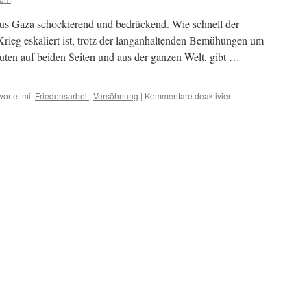
aus Gaza schockierend und bedrückend. Wie schnell der
Krieg eskaliert ist, trotz der langanhaltenden Bemühungen um
ten auf beiden Seiten und aus der ganzen Welt, gibt …
für
ortet mit
Friedensarbeit
,
Versöhnung
|
Kommentare deaktiviert
Hoffnungszeichen
in
Gaza