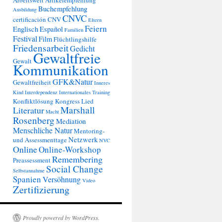
Arbeitswelt
Artikelempfehlung
Buchempfehlung
Ausbildung
CNVC
certificación
CNV
Eltern
Feiern
Englisch
Español
Familien
Festival
Film
Flüchtlingshilfe
Friedensarbeit
Gedicht
Gewaltfreie
Gewalt
Kommunikation
GFK&Natur
Gewaltfreiheit
Inneres
Kind
Interdependenz
Internationales Training
Konfliktlösung
Kongress
Lied
Marshall
Literatur
Macht
Rosenberg
Mediation
Menschliche Natur
Mentoring-
Netzwerk
und Assessmenttage
NVC
Online
Online-Workshop
Remembering
Preassessment
Social Change
Selbstannahme
Spanien
Versöhnung
Video
Zertifizierung
Proudly powered by WordPress.