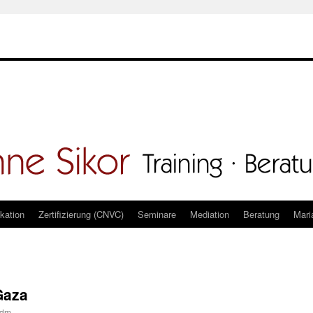
kation
Zertifizierung (CNVC)
Seminare
Mediation
Beratung
Mari
Gaza
adm