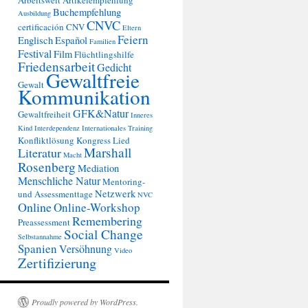
Arbeitswelt
Artikelempfehlung
Buchempfehlung
Ausbildung
CNVC
certificación
CNV
Eltern
Feiern
Englisch
Español
Familien
Festival
Film
Flüchtlingshilfe
Friedensarbeit
Gedicht
Gewaltfreie
Gewalt
Kommunikation
GFK&Natur
Gewaltfreiheit
Inneres
Kind
Interdependenz
Internationales Training
Konfliktlösung
Kongress
Lied
Marshall
Literatur
Macht
Rosenberg
Mediation
Menschliche Natur
Mentoring-
Netzwerk
und Assessmenttage
NVC
Online
Online-Workshop
Remembering
Preassessment
Social Change
Selbstannahme
Spanien
Versöhnung
Video
Zertifizierung
Proudly powered by WordPress.