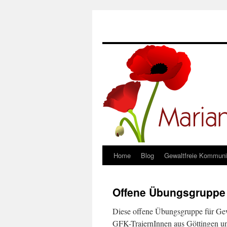
Home
Blog
Gewaltfreie Kommuni
Springe
zum
Offene Übungsgruppe 
Inhalt
Diese offene Übungsgruppe für Gew
GFK-TraiernInnen aus Göttingen u