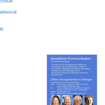
n@gmx.de
undwege.de
de