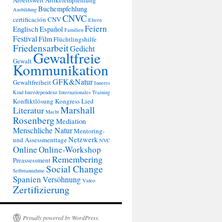
Arbeitswelt
Artikelempfehlung
Buchempfehlung
Ausbildung
CNVC
certificación
CNV
Eltern
Feiern
Englisch
Español
Familien
Festival
Film
Flüchtlingshilfe
Friedensarbeit
Gedicht
Gewaltfreie
Gewalt
Kommunikation
GFK&Natur
Gewaltfreiheit
Inneres
Kind
Interdependenz
Internationales Training
Konfliktlösung
Kongress
Lied
Marshall
Literatur
Macht
Rosenberg
Mediation
Menschliche Natur
Mentoring-
Netzwerk
und Assessmenttage
NVC
Online
Online-Workshop
Remembering
Preassessment
Social Change
Selbstannahme
Spanien
Versöhnung
Video
Zertifizierung
Proudly powered by WordPress.