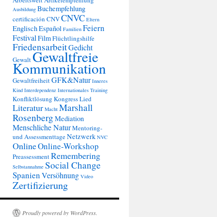
Arbeitswelt
Artikelempfehlung
Buchempfehlung
Ausbildung
CNVC
certificación
CNV
Eltern
Feiern
Englisch
Español
Familien
Festival
Film
Flüchtlingshilfe
Friedensarbeit
Gedicht
Gewaltfreie
Gewalt
Kommunikation
GFK&Natur
Gewaltfreiheit
Inneres
Kind
Interdependenz
Internationales Training
Konfliktlösung
Kongress
Lied
Marshall
Literatur
Macht
Rosenberg
Mediation
Menschliche Natur
Mentoring-
Netzwerk
und Assessmenttage
NVC
Online
Online-Workshop
Remembering
Preassessment
Social Change
Selbstannahme
Spanien
Versöhnung
Video
Zertifizierung
Proudly powered by WordPress.