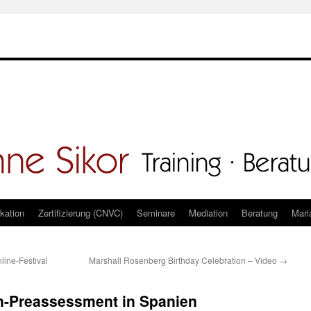
kation
Zertifizierung (CNVC)
Seminare
Mediation
Beratung
Mari
ine-Festival
Marshall Rosenberg Birthday Celebration – Video
→
n-Preassessment in Spanien