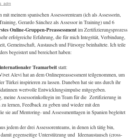
ss_adm
mit meinem spanischen Assessorenteam (ich als Assessorin,
Training, Gerardo Sánchez als Assessor in Training) und 6
rstes Online-Gruppen-Preassessment
im Zertifizierungsprozess
ehr erfolgreiche Erfahrung, die für mich Integrität, Verbindung,
it, Gemeinschaft, Austausch und Fürsorge beinhaltete. Ich teile
ders begeistert und bereichert haben:
internationaler Teamarbeit
statt:
Vivet Alevi hat an dem Onlinepreassessment teilgenommen, um
 der Türkei inspirieren zu lassen. Daneben hat sie uns durch ihr
idatinnen wertvolle Entwicklungsimpulse mitgegeben.
 meine Assessorinkollegin im Team für die Zertifizierung in
 zu lernen, Feedback zu geben und wieder mit den
die sie auf Mentoring- und Assessmenttagen in Spanien begleitet
aus jedem der drei Assessorenteams, in denen ich tätig bin,
 damit gegenseitige Unterstützung und Ideenaustausch (cross-