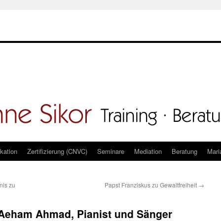
kation
Zertifizierung (CNVC)
Seminare
Mediation
Beratung
Mari
nis zu
Papst Franziskus zu Gewaltfreiheit
→
Aeham Ahmad, Pianist und Sänger