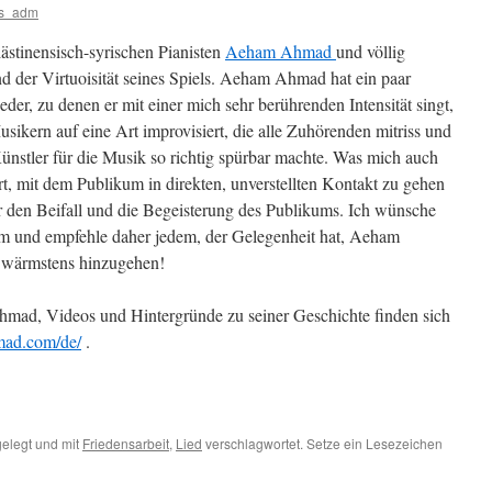
ss_adm
ästinensisch-syrischen Pianisten
Aeham Ahmad
und völlig
nd der Virtuoisität seines Spiels. Aeham Ahmad hat ein paar
ieder, zu denen er mit einer mich sehr berührenden Intensität singt,
sikern auf eine Art improvisiert, die alle Zuhörenden mitriss und
nstler für die Musik so richtig spürbar machte. Was mich auch
t, mit dem Publikum in direkten, unverstellten Kontakt zu gehen
er den Beifall und die Begeisterung des Publikums. Ich wünsche
um und empfehle daher jedem, der Gelegenheit hat, Aeham
 wärmstens hinzugehen!
mad, Videos und Hintergründe zu seiner Geschichte finden sich
ad.com/de/
.
elegt und mit
Friedensarbeit
,
Lied
verschlagwortet. Setze ein Lesezeichen