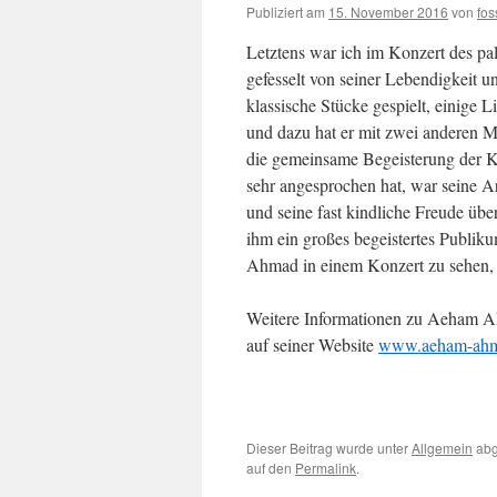
Publiziert am
15. November 2016
von
fo
Letztens war ich im Konzert des pal
gefesselt von seiner Lebendigkeit u
klassische Stücke gespielt, einige L
und dazu hat er mit zwei anderen Mu
die gemeinsame Begeisterung der Kü
sehr angesprochen hat, war seine Ar
und seine fast kindliche Freude üb
ihm ein großes begeistertes Publik
Ahmad in einem Konzert zu sehen,
Weitere Informationen zu Aeham Ah
auf seiner Website
www.aeham-ahm
Dieser Beitrag wurde unter
Allgemein
abg
auf den
Permalink
.