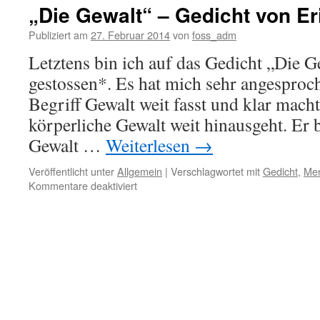
„Die Gewalt“ – Gedicht von Er
Publiziert am
27. Februar 2014
von
foss_adm
Letztens bin ich auf das Gedicht „Die G
gestossen*. Es hat mich sehr angesproch
Begriff Gewalt weit fasst und klar mach
körperliche Gewalt weit hinausgeht. Er 
Gewalt …
Weiterlesen
→
Veröffentlicht unter
Allgemein
|
Verschlagwortet mit
Gedicht
,
Men
für
Kommentare deaktiviert
„Die
Gewalt“
–
Gedicht
von
Erich
Fried