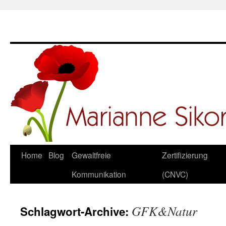
Springe
Home
Blog
Gewaltfreie
Zertifizierung
zum
Kommunikation
(CNVC)
Inhalt
GFK&Natur
Schlagwort-Archive: