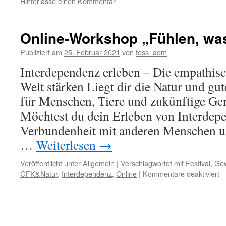
Hinterlasse einen Kommentar
Online-Workshop „Fühlen, was 
Publiziert am
25. Februar 2021
von
foss_adm
Interdependenz erleben – Die empathis
Welt stärken Liegt dir die Natur und g
für Menschen, Tiere und zukünftige Ge
Möchtest du dein Erleben von Interdepe
Verbundenheit mit anderen Menschen un
…
Weiterlesen
→
Veröffentlicht unter
Allgemein
|
Verschlagwortet mit
Festival
,
Gew
fü
GFK&Natur
,
Interdependenz
,
Online
|
Kommentare deaktiviert
On
W
„F
w
di