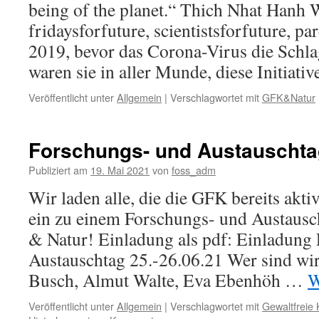
being of the planet.“ Thich Nhat Hanh W
fridaysforfuture, scientistsforfuture, p
2019, bevor das Corona-Virus die Schl
waren sie in aller Munde, diese Initiati
Veröffentlicht unter
Allgemein
|
Verschlagwortet mit
GFK&Natur
Forschungs- und Austauschta
Publiziert am
19. Mai 2021
von
foss_adm
Wir laden alle, die die GFK bereits akti
ein zu einem Forschungs- und Austau
& Natur! Einladung als pdf: Einladung
Austauschtag 25.-26.06.21 Wer sind wi
Busch, Almut Walte, Eva Ebenhöh …
W
Veröffentlicht unter
Allgemein
|
Verschlagwortet mit
Gewaltfreie