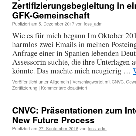
Zertifizierungsbegleitung in e
GFK-Gemeinschaft
Publiziert am
5. Dezember 2017
von
foss_adm
Wie es für mich begann Im Oktober 2015
harmlos zwei Emails in meinen Postein
Anfrage einer in Spanien lebenden Deut
Assessorin suchte, die ihre Unterlagen 
könnte. Das machte mich neugierig …
Veröffentlicht unter
Allgemein
|
Verschlagwortet mit
CNVC
,
Gewa
für
Zertifizierung
|
Kommentare deaktiviert
Spanien,
die
GFK
CNVC: Präsentationen zum Int
und
New Future Process
ich
–
Publiziert am
27. September 2016
von
foss_adm
Zertifizierungsbegleitung
in