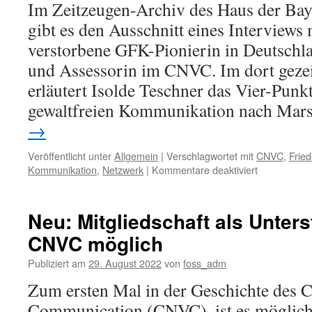
Im Zeitzeugen-Archiv des Haus der Bay
gibt es den Ausschnitt eines Interviews 
verstorbene GFK-Pionierin in Deutschl
und Assessorin im CNVC. Im dort gezei
erläutert Isolde Teschner das Vier-Punk
gewaltfreien Kommunikation nach Mar
→
Veröffentlicht unter
Allgemein
|
Verschlagwortet mit
CNVC
,
Fried
für
Kommunikation
,
Netzwerk
|
Kommentare deaktiviert
Zeitzeugenbe
Isolde
Teschner
Neu: Mitgliedschaft als Unters
zu
CNVC möglich
den
4
Publiziert am
29. August 2022
von
foss_adm
Schritten
der
Zum ersten Mal in der Geschichte des C
GFK
Communication (CNVC), ist es möglich, 