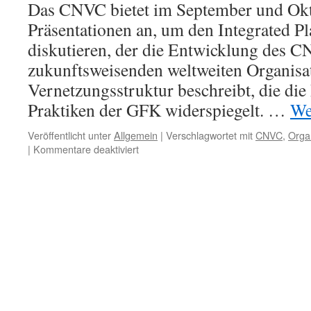
Das CNVC bietet im September und Okt
einer
Präsentationen an, um den Integrated Pl
lebendigen
GFK-
diskutieren, der die Entwicklung des C
Gemeinschaft
zukunftsweisenden weltweiten Organisa
Vernetzungsstruktur beschreibt, die die
Praktiken der GFK widerspiegelt. …
We
Veröffentlicht unter
Allgemein
|
Verschlagwortet mit
CNVC
,
Orga
für
|
Kommentare deaktiviert
CNVC:
Präsentationen
zum
Integrated
Plan
des
New
Future
Process