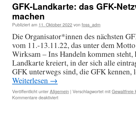
GFK-Landkarte: das GFK-Netz
machen
Publiziert am
11. Oktober 2022
von
foss_adm
Die Organisator*innen des nächsten GF
vom 11.-13.11.22, das unter dem Mot
Wirksam – Ins Handeln kommen steht, h
Landkarte kreiert, in der sich alle eintr
GFK unterwegs sind, die GFK kennen, l
Weiterlesen
→
Veröffentlicht unter
Allgemein
|
Verschlagwortet mit
Gewaltfreie
für
Kommentare deaktiviert
GFK-
Landkarte:
das
GFK-
Netzwerk
sichtbar