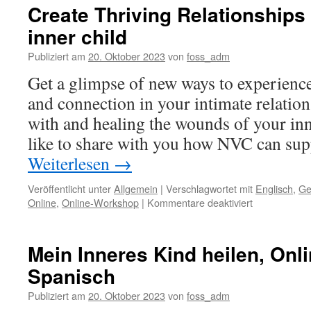
Create Thriving Relationships
inner child
Publiziert am
20. Oktober 2023
von
foss_adm
Get a glimpse of new ways to experienc
and connection in your intimate relatio
with and healing the wounds of your in
like to share with you how NVC can su
Weiterlesen
→
Veröffentlicht unter
Allgemein
|
Verschlagwortet mit
Englisch
,
Ge
für
Online
,
Online-Workshop
|
Kommentare deaktiviert
Create
Thriving
Relationships
Mein Inneres Kind heilen, Onl
by
Spanisch
healing
your
Publiziert am
20. Oktober 2023
von
foss_adm
inner