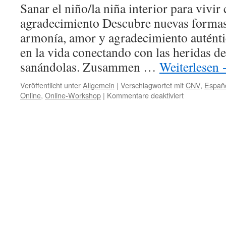
child
Sanar el niño/la niña interior para vivir
agradecimiento Descubre nuevas forma
armonía, amor y agradecimiento auténti
en la vida conectando con las heridas de
sanándolas. Zusammen …
Weiterlesen
Veröffentlicht unter
Allgemein
|
Verschlagwortet mit
CNV
,
Españ
für
Online
,
Online-Workshop
|
Kommentare deaktiviert
Mein
Inneres
Kind
heilen,
Online-
Workshop
auf
Spanisch