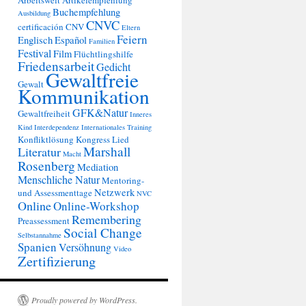
Arbeitswelt
Artikelempfehlung
Buchempfehlung
Ausbildung
CNVC
certificación
CNV
Eltern
Feiern
Englisch
Español
Familien
Festival
Film
Flüchtlingshilfe
Friedensarbeit
Gedicht
Gewaltfreie
Gewalt
Kommunikation
GFK&Natur
Gewaltfreiheit
Inneres
Kind
Interdependenz
Internationales Training
Konfliktlösung
Kongress
Lied
Marshall
Literatur
Macht
Rosenberg
Mediation
Menschliche Natur
Mentoring-
Netzwerk
und Assessmenttage
NVC
Online
Online-Workshop
Remembering
Preassessment
Social Change
Selbstannahme
Spanien
Versöhnung
Video
Zertifizierung
Proudly powered by WordPress.