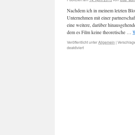
Nachdem ich in meinem letzten Blo
Unternehmen mit einer partnerschaft
eine weitere, darüber hinausgehen
dem es Film keine theoretische …
W
Veröffentlicht unter
Allgemein
|
Verschlagw
für
deaktiviert
Frederik
Laloux:
Reinventing
Organizations