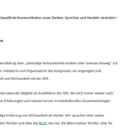
 Gewaltfreie Kommunikation unser Denken, Sprechen und Handeln verändert –
ine
einem Beitrag über „Lebendige Verbundenheit erleben über Grenzen hinweg“. Ich
in, Initiatorin und Organisatorin des Kongresses, ein angeregtes und
eit und Wirksamkeit mit der GFK.
nternationale Tätigkeit als Ausbilderin der GFK, die mich immer wieder nach
inen Erfahrungen und meinem Lernen in interkulturellen Zusammenhängen.
tige Erfahrung von Wirksamkeit als Mutter. Wir sprechen über meine
iden Töchter und über das
Buch
, das Lea, die ältere meiner Töchter, über ihr