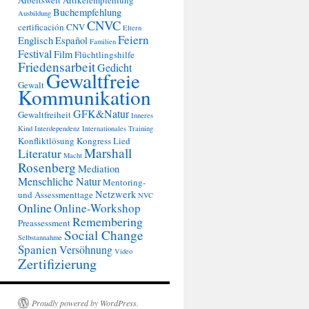
Arbeitswelt
Artikelempfehlung
Buchempfehlung
Ausbildung
CNVC
certificación
CNV
Eltern
Feiern
Englisch
Español
Familien
Festival
Film
Flüchtlingshilfe
Friedensarbeit
Gedicht
Gewaltfreie
Gewalt
Kommunikation
GFK&Natur
Gewaltfreiheit
Inneres
Kind
Interdependenz
Internationales Training
Konfliktlösung
Kongress
Lied
Marshall
Literatur
Macht
Rosenberg
Mediation
Menschliche Natur
Mentoring-
Netzwerk
und Assessmenttage
NVC
Online
Online-Workshop
Remembering
Preassessment
Social Change
Selbstannahme
Spanien
Versöhnung
Video
Zertifizierung
Proudly powered by WordPress.