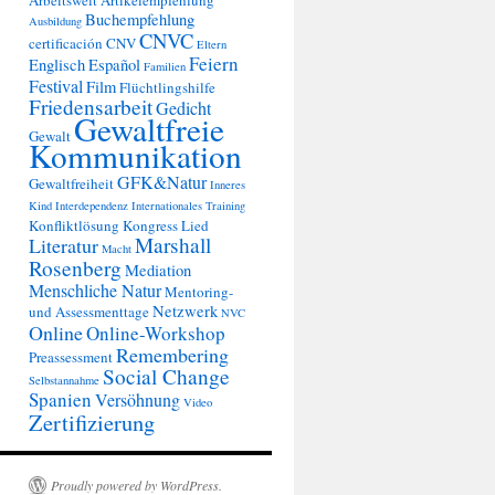
Arbeitswelt
Artikelempfehlung
Buchempfehlung
Ausbildung
CNVC
certificación
CNV
Eltern
Feiern
Englisch
Español
Familien
Festival
Film
Flüchtlingshilfe
Friedensarbeit
Gedicht
Gewaltfreie
Gewalt
Kommunikation
GFK&Natur
Gewaltfreiheit
Inneres
Kind
Interdependenz
Internationales Training
Konfliktlösung
Kongress
Lied
Marshall
Literatur
Macht
Rosenberg
Mediation
Menschliche Natur
Mentoring-
Netzwerk
und Assessmenttage
NVC
Online
Online-Workshop
Remembering
Preassessment
Social Change
Selbstannahme
Spanien
Versöhnung
Video
Zertifizierung
Proudly powered by WordPress.