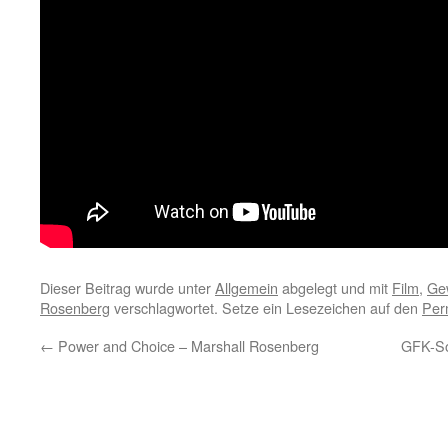
Dieser Beitrag wurde unter
Allgemein
abgelegt und mit
Film
,
Gew
Rosenberg
verschlagwortet. Setze ein Lesezeichen auf den
Per
←
Power and Choice – Marshall Rosenberg
GFK-Som