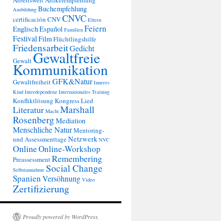
Arbeitswelt
Artikelempfehlung
Buchempfehlung
Ausbildung
CNVC
certificación
CNV
Eltern
Feiern
Englisch
Español
Familien
Festival
Film
Flüchtlingshilfe
Friedensarbeit
Gedicht
Gewaltfreie
Gewalt
Kommunikation
GFK&Natur
Gewaltfreiheit
Inneres
Kind
Interdependenz
Internationales Training
Konfliktlösung
Kongress
Lied
Marshall
Literatur
Macht
Rosenberg
Mediation
Menschliche Natur
Mentoring-
Netzwerk
und Assessmenttage
NVC
Online
Online-Workshop
Remembering
Preassessment
Social Change
Selbstannahme
Spanien
Versöhnung
Video
Zertifizierung
Proudly powered by WordPress.