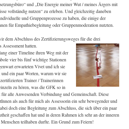
rsetzungsbüro“ und „Die Energie meiner Wut / meines Ärgers mit
sse vollständig nutzen“ zu erleben. Und gleichzeitig daneben
individuelle und Gruppenprozesse zu haben, die einige der
nen für Empathiebegleitung oder Gruppenmoderation nutzten.
r dem Abschluss des Zertifizierungsweges für die drei
s Assessment hatten.
ntlang einer Timeline ihren Weg mit der
le vier bis fünf wichtige Stationen
nwart erwarteten Vivet und ich sie
 und ein paar Worten, warum wir sie
rtifizierten Trainer / Trainerinnen
 einzeln zu hören, was die GFK so in
t für alle Anwesenden Verbindung und Gemeinschaft. Diese
atInnen als auch für mich als Assessorin ein sehr bewegender und
bei doch eine Begleitung zum Abschluss, die sich über ein paar
theit geschaffen hat und in deren Rahmen ich sehr an der inneren
 Menschen teilhaben durfte. Ein Grund zum Feiern!