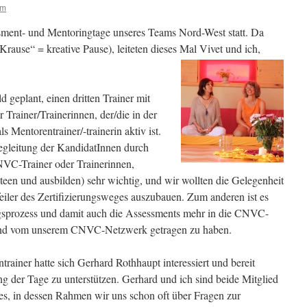
dm
ssment- und Mentoringtage unseres Teams Nord-West statt. Da
„Krause“ = kreative Pause), leiteten dieses Mal Vivet und ich,
 geplant, einen dritten Trainer mit
 Trainer/Trainerinnen, der/die in der
 Mentorentrainer/-trainerin aktiv ist.
Begleitung der KandidatInnen durch
NVC-Trainer oder Trainerinnen,
teen und ausbilden) sehr wichtig, und wir wollten die Gelegenheit
feiler des Zertifizierungsweges auszubauen. Zum anderen ist es
ngsprozess und damit auch die Assessments mehr in die CNVC-
und vom unserem CNVC-Netzwerk getragen zu haben.
trainer hatte sich Gerhard Rothhaupt interessiert und bereit
ung der Tage zu unterstützen. Gerhard und ich sind beide Mitglied
es, in dessen Rahmen wir uns schon oft über Fragen zur