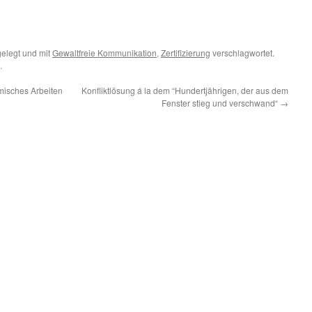
elegt und mit
Gewaltfreie Kommunikation
,
Zertifizierung
verschlagwortet.
.
misches Arbeiten
Konfliktlösung á la dem “Hundertjährigen, der aus dem
Fenster stieg und verschwand“
→