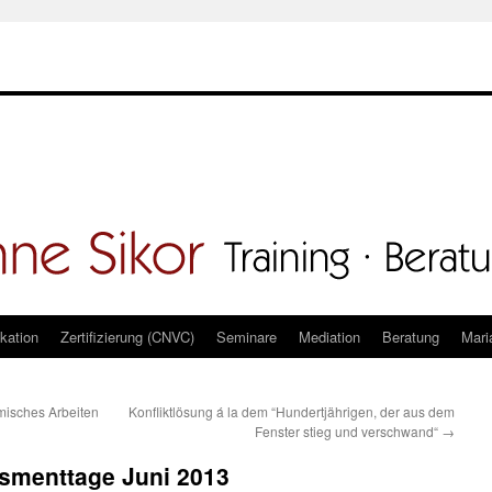
kation
Zertifizierung (CNVC)
Seminare
Mediation
Beratung
Mari
misches Arbeiten
Konfliktlösung á la dem “Hundertjährigen, der aus dem
Fenster stieg und verschwand“
→
smenttage Juni 2013