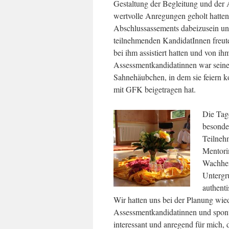
Gestaltung der Begleitung und der 
wertvolle Anregungen geholt hatten. 
Abschlussassements dabeizusein und
teilnehmenden KandidatInnen freuten
bei ihm assistiert hatten und von ih
Assessmentkandidatinnen war seine
Sahnehäubchen, in dem sie feiern 
mit GFK beigetragen hat.
Die Tage
besonder
Teilneh
Mentori
Wachheit
Untergr
authenti
Wir hatten uns bei der Planung wie
Assessmentkandidatinnen und spont
interessant und anregend für mich,