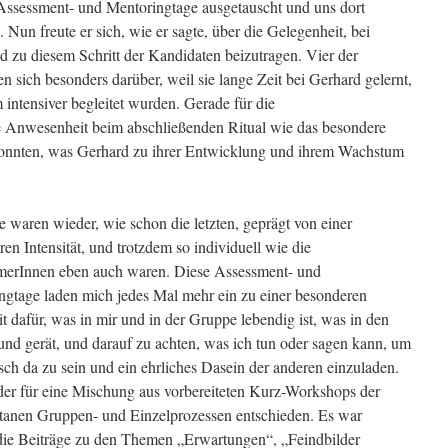
Assessment- und Mentoringtage ausgetauscht und uns dort
Nun freute er sich, wie er sagte, über die Gelegenheit, bei
 zu diesem Schritt der Kandidaten beizutragen. Vier der
 sich besonders darüber, weil sie lange Zeit bei Gerhard gelernt,
m intensiver begleitet wurden. Gerade für die
 Anwesenheit beim abschließenden Ritual wie das besondere
konnten, was Gerhard zu ihrer Entwicklung und ihrem Wachstum
 waren wieder, wie schon die letzten, geprägt von einer
en Intensität, und trotzdem so individuell wie die
merInnen eben auch waren. Diese Assessment- und
ngtage laden mich jedes Mal mehr ein zu einer besonderen
 dafür, was in mir und in der Gruppe lebendig ist, was in den
und gerät, und darauf zu achten, was ich tun oder sagen kann, um
sch da zu sein und ein ehrliches Dasein der anderen einzuladen.
der für eine Mischung aus vorbereiteten Kurz-Workshops der
anen Gruppen- und Einzelprozessen entschieden. Es war
 die Beiträge zu den Themen „Erwartungen“, „Feindbilder